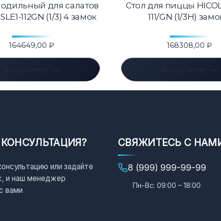
лодильный для салатов
Стол для пиццы HICOL
LE1-112GN (1/3) 4 замок
111/GN (1/3H) замо
164649,00
₽
168308,00
₽
В корзину
В корзину
 КОНСУЛЬТАЦИЯ?
СВЯЖИТЕСЬ С НАМ
консультацию или задайте
8 (999) 999-99-99
с, и наш менеджер
Пн-Вс: 09:00 – 18:00
с вами