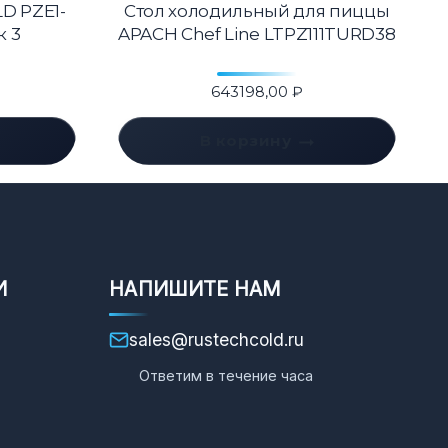
D PZE1-
Стол холодильный для пиццы
к 3
APACH Chef Line LTPZ111TURD38
643198,00
₽
В корзину
И
НАПИШИТЕ НАМ
sales@rustechcold.ru
Ответим в течение часа