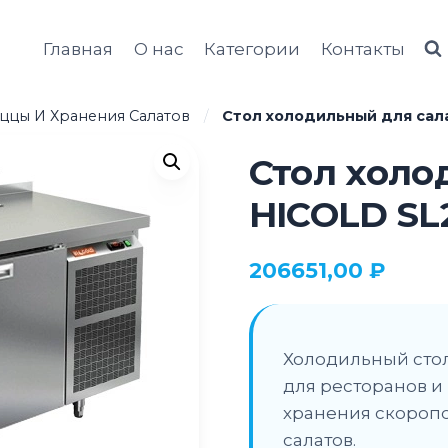
Главная
О нас
Категории
Контакты
ццы И Хранения Салатов
/
Стол холодильный для сала
Стол холо
HICOLD SL2
206651,00
₽
Холодильный стол
для ресторанов и
хранения скоропо
салатов.