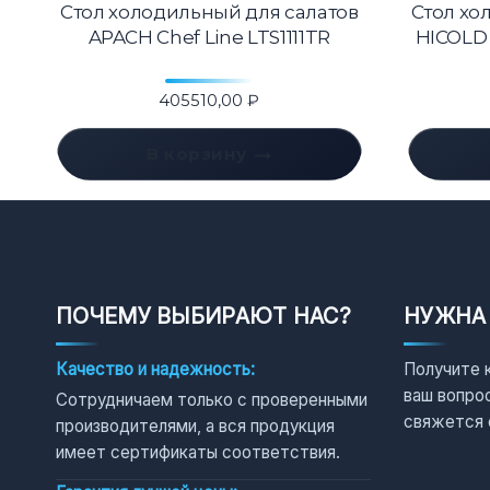
Стол холодильный для салатов
Стол хо
APACH Chef Line LTS1111TR
HICOLD S
405510,00
₽
В корзину
ПОЧЕМУ ВЫБИРАЮТ НАС?
НУЖНА
Качество и надежность:
Получите 
ваш вопро
Сотрудничаем только с проверенными
свяжется 
производителями, а вся продукция
имеет сертификаты соответствия.