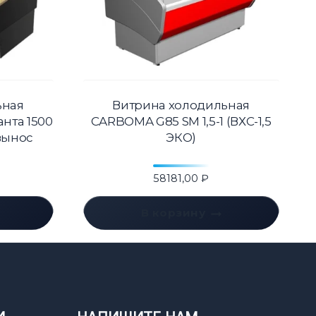
ьная
Витрина холодильная
анта 1500
CARBOMA G85 SM 1,5-1 (ВХС-1,5
вынос
ЭКО)
58181,00
₽
В корзину