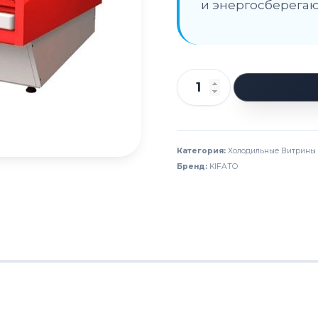
и энергосберега
Количество
товара
Витрина
холодильная
Категория:
Холодильные Витрины
Бренд:
KIFATO
кубическая
KIFATO
Берлин
1250х1125х1150
вынос