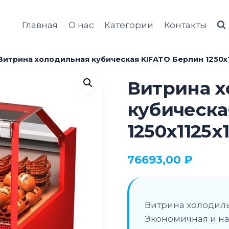
Главная
О нас
Категории
Контакты
Витрина холодильная кубическая KIFATO Берлин 1250х1
Витрина х
кубическа
1250х1125х
76693,00
₽
Витрина холодиль
Экономичная и н