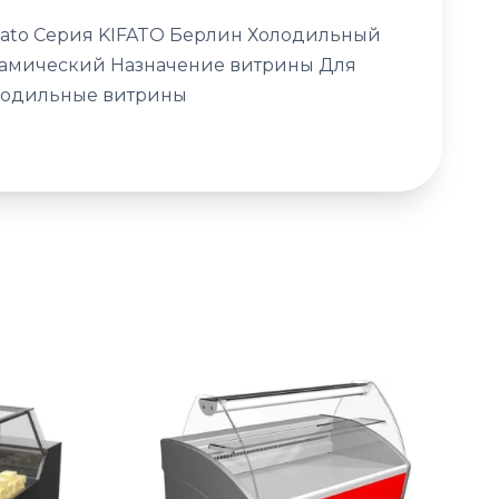
fato Серия KIFATO Берлин Холодильный
намический Назначение витрины Для
олодильные витрины