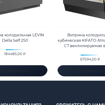
а холодильная LEVIN
Витрина холодил
Della Self 250
кубическая KIFATO Атл
СТ вентилируемая 
184485,00
₽
67594,00
₽
В корзину
В корзину