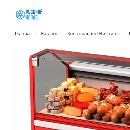
Перейти
к
содержимому
Главная
/
Каталог
/
Холодильные Витрины
/