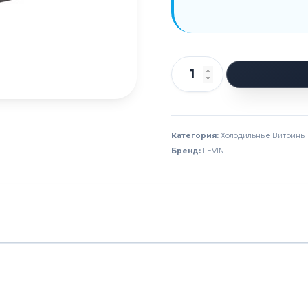
Количество
товара
Витрина
холодильная
Категория:
Холодильные Витрины
Бренд:
LEVIN
LEVIN
Della
375