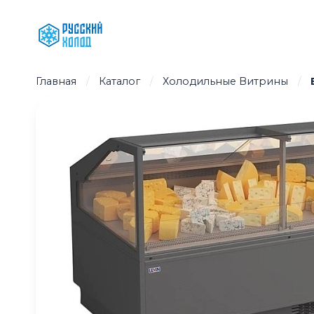
Перейти
к
содержимому
Главная
/
Каталог
/
Холодильные Витрины
/