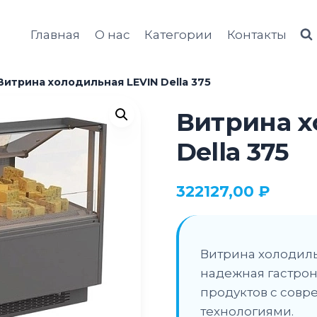
Главная
О нас
Категории
Контакты
Витрина холодильная LEVIN Della 375
Витрина х
Della 375
322127,00
₽
Витрина холодильн
надежная гастро
продуктов с сов
технологиями.