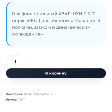
Шкаф холодильный ABAT ШХН-0,5-01
нерж (490 л) для общепита. Оснащен 4
полками, замком и динамическим
охлаждением.
Количество
товара
В корзину
Шкаф
морозильный
ABAT
Категория:
Шкафы Морозильные
ШХН-0,5-
Бренд:
ABAT
01