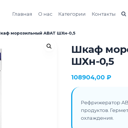
Главная
О нас
Категории
Контакты
каф морозильный ABAT ШХн-0,5
Шкаф мор
ШХн-0,5
108904,00
₽
Рефрижератор ABA
продуктов. Герме
охлаждения.