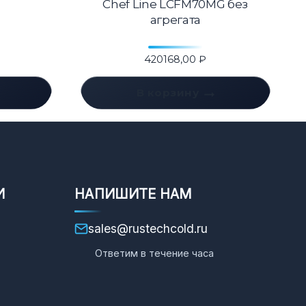
Chef Line LCFM70MG без
агрегата
420168,00
₽
В корзину
И
НАПИШИТЕ НАМ
sales@rustechcold.ru
Ответим в течение часа