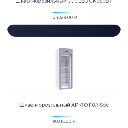
Шкаф морозильный COOLEQ GN650BT
104029,00
₽
В корзину
Шкаф морозильный АРКТО F0.7-Sdc
90315,00
₽