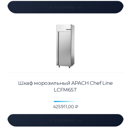
В корзину
Шкаф морозильный APACH Chef Line
LCFM65T
425911,00
₽
В корзину