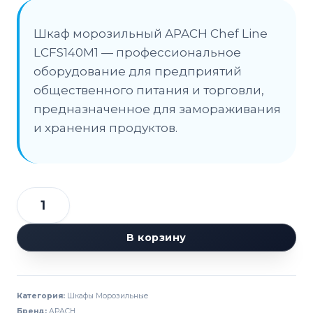
Шкаф морозильный APACH Chef Line
LCFS140M1 — профессиональное
оборудование для предприятий
общественного питания и торговли,
предназначенное для замораживания
и хранения продуктов.
Количество
товара
В корзину
Шкаф
морозильный
APACH
Категория:
Шкафы Морозильные
Chef
Бренд:
APACH