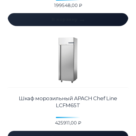
199548,00
₽
В корзину
Шкаф морозильный APACH Chef Line
LCFM65T
425911,00
₽