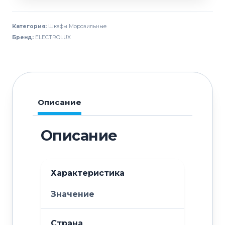
морозильный
ELECTROLUX
Категория:
Шкафы Морозильные
ESP72HF
Бренд:
ELECTROLUX
727256
Описание
Описание
Характеристика
Значение
Страна