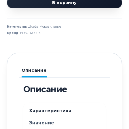
товара
В корзину
Шкаф
морозильный
ELECTROLUX
Категория:
Шкафы Морозильные
RH06DFD2F
Бренд:
ELECTROLUX
728418
Описание
Описание
Характеристика
Значение