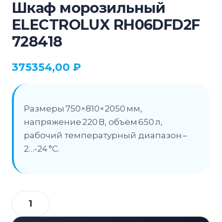
Шкаф морозильный
ELECTROLUX RH06DFD2F
728418
375354,00
₽
Размеры 750×810×2050 мм,
напряжение 220 В, объём 650 л,
рабочий температурный диапазон –
2…‑24 °C.
Количество