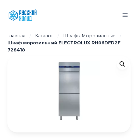
Перейти
к
содержимому
Главная
/
Каталог
/
Шкафы Морозильные
/
Шкаф морозильный ELECTROLUX RH06DFD2F
728418