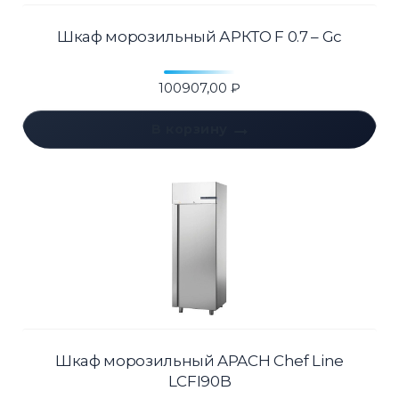
Шкаф морозильный АРКТО F 0.7 – Gc
100907,00
₽
В корзину
Шкаф морозильный APACH Chef Line
LCFI90B