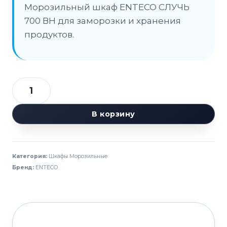
Морозильный шкаф ENTECO СЛУЧЬ
700 ВН для заморозки и хранения
продуктов.
Количество
товара
В корзину
Шкаф
морозильный
ENTECO
Категория:
Шкафы Морозильные
Случь
Бренд:
ENTECO
700
ШН