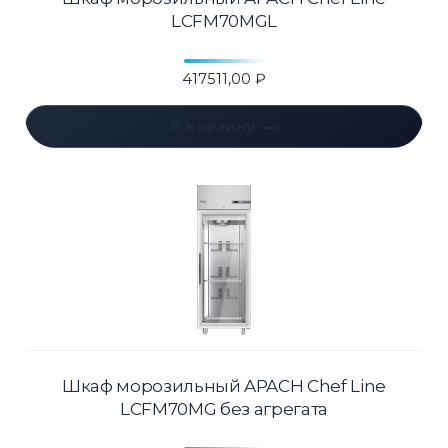
LCFM70MGL
417511,00
₽
В корзину
Шкаф морозильный APACH Chef Line
LCFM70MG без агрегата