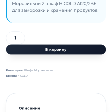
Морозильный шкаф HICOLD A120/2BE
для заморозки и хранения продуктов.
Количество
товара
В корзину
Шкаф
морозильный
HICOLD
Категория:
Шкафы Морозильные
A120/2BE
Бренд:
HICOLD
Описание