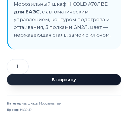
Морозильный шкаф HICOLD A70/1BE
для ЕАЭС
, с автоматическим
управлением, контуром подогрева и
оттаивания, 3 полками GN2/1, цвет —
нержавеющая сталь, замок с ключом.
Количество
товара
В корзину
Шкаф
морозильный
HICOLD
Категория:
Шкафы Морозильные
A70/1BE
Бренд:
HICOLD