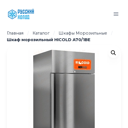
Перейти
к
содержимому
Главная
/
Каталог
/
Шкафы Морозильные
/
Шкаф морозильный HICOLD A70/1BE