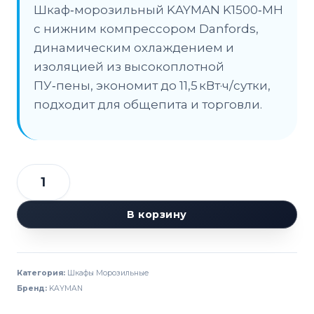
Шкаф‑морозильный KAYMAN K1500‑МН
с нижним компрессором Danfords,
динамическим охлаждением и
изоляцией из высокоплотной
ПУ‑пены, экономит до 11,5 кВт·ч/сутки,
подходит для общепита и торговли.
Количество
товара
В корзину
Шкаф
морозильный
KAYMAN
Категория:
Шкафы Морозильные
К1500-
Бренд:
KAYMAN
МН