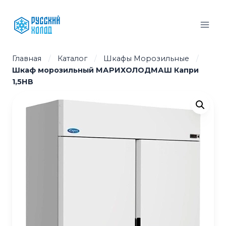
Перейти
к
содержимому
Главная
/
Каталог
/
Шкафы Морозильные
/
Шкаф морозильный МАРИХОЛОДМАШ Капри
1,5НВ