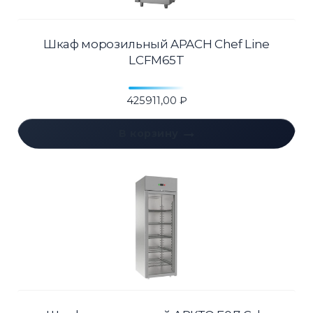
Шкаф морозильный APACH Chef Line
LCFM65T
425911,00
₽
В корзину