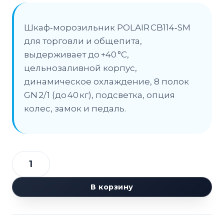
Шкаф‑морозильник POLAIR CB114‑SM
для торговли и общепита,
выдерживает до +40 °C,
цельнозаливной корпус,
динамическое охлаждение, 8 полок
GN 2/1 (до 40 кг), подсветка, опция
колес, замок и педаль.
Количество
товара
В корзину
Шкаф
морозильный
POLAIR