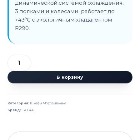
динамической системой охлаждения,
3 полками и колесами, работает до
+43°C с экологичным хладагентом
R290.
Количество
товара
В корзину
Шкаф
морозильный
TATRA
Категория:
Шкафы Морозильные
TRC500
Бренд:
TATRA
BT