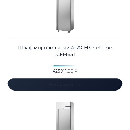
Шкаф морозильный APACH Chef Line
LCFM65T
425911,00
₽
В корзину