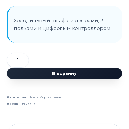
Холодильный шкаф с 2 дверями, 3
полками и цифровым контроллером.
Количество
товара
В корзину
Шкаф
морозильный
TEFCOLD
Категория:
Шкафы Морозильные
AUC134
Бренд:
TEFCOLD
нержавеющий