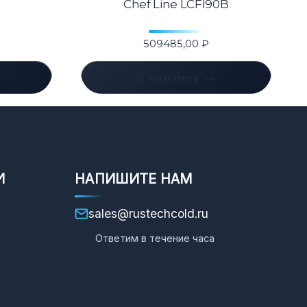
Chef Line LCFI90B
509485,00
₽
В корзину
И
НАПИШИТЕ НАМ
sales@rustechcold.ru
Ответим в течение часа