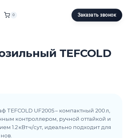
Заказать звонок
0
озильный TEFCOLD
 TEFCOLD UF200S – компактный 200 л,
ронным контроллером, ручной оттайкой и
м 1.2 кВт·ч/сут, идеально подходит для
нов.