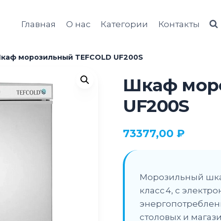
Главная
О нас
Категории
Контакты
каф морозильный TEFCOLD UF200S
Шкаф мор
UF200S
73377,00
₽
Морозильный шкаф
класс 4, с элект
энергопотребление
столовых и магази