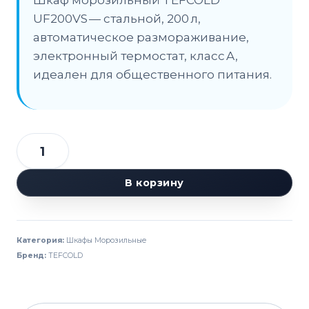
Шкаф морозильный TEFCOLD
UF200VS — стальной, 200 л,
автоматическое размораживание,
электронный термостат, класс A,
идеален для общественного питания.
Количество
товара
В корзину
Шкаф
морозильный
TEFCOLD
Категория:
Шкафы Морозильные
UF200VS
Бренд:
TEFCOLD