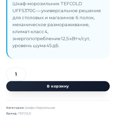
Шкаф‑морозильник TEFCOLD
UFFS370G — универсальное решение
для столовых и магазинов: 6 полок,
механическое размораживание,
климат‑класс 4,
энергопотребление 12,5 кВт·ч/сут,
уровень шума 45 дБ.
Количество
товара
В корзину
Шкаф
морозильный
TEFCOLD
Категория:
Шкафы Морозильные
UFFS370G
Бренд:
TEFCOLD