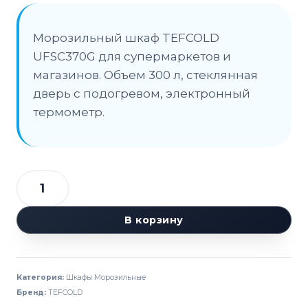
Морозильный шкаф TEFCOLD
UFSC370G для супермаркетов и
магазинов. Объем 300 л, стеклянная
дверь с подогревом, электронный
термометр.
Количество
товара
В корзину
Шкаф
морозильный
TEFCOLD
Категория:
Шкафы Морозильные
UFSC370G
Бренд:
TEFCOLD