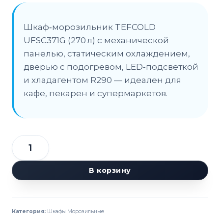
Шкаф‑морозильник TEFCOLD
UFSC371G (270 л) с механической
панелью, статическим охлаждением,
дверью с подогревом, LED‑подсветкой
и хладагентом R290 — идеален для
кафе, пекарен и супермаркетов.
Количество
товара
В корзину
Шкаф
морозильный
TEFCOLD
Категория:
Шкафы Морозильные
UFSC371G