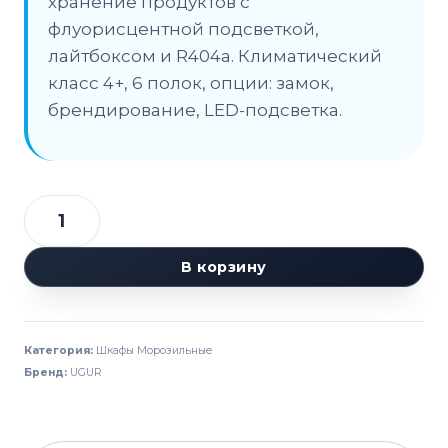
хранение продуктов с
флуорисцентной подсветкой,
лайтбоксом и R404a. Климатический
класс 4+, 6 полок, опции: замок,
брендирование, LED-подсветка.
Количество
товара
В корзину
Шкаф
морозильный
UGUR
Категория:
Шкафы Морозильные
UDD
Бренд:
UGUR
370
DTKL