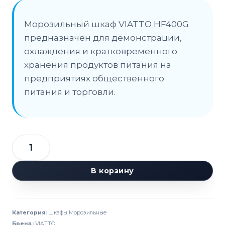
Морозильный шкаф VIATTO HF400G
предназначен для демонстрации,
охлаждения и кратковременного
хранения продуктов питания на
предприятиях общественного
питания и торговли.
Количество
товара
В корзину
Шкаф
морозильный
VIATTO
Категория:
Шкафы Морозильные
Commercial
Бренд:
VIATTO