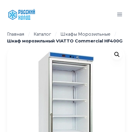
Перейти
к
содержимому
Главная
/
Каталог
/
Шкафы Морозильные
/
Шкаф морозильный VIATTO Commercial HF400G