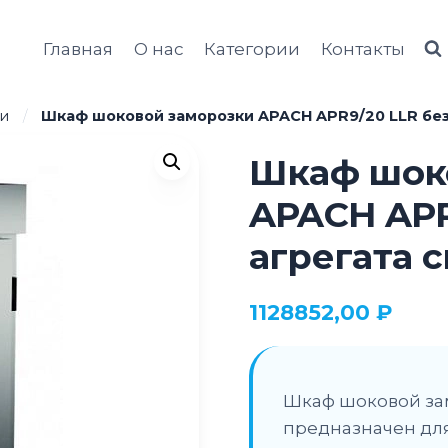
Главная
О нас
Категории
Контакты
и
/
Шкаф шоковой заморозки APACH APR9/20 LLR без
Шкаф шок
APACH APR
агрегата 
1128852,00
₽
Шкаф шоковой за
предназначен для