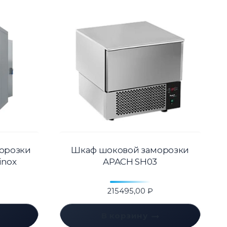
орозки
Шкаф шоковой заморозки
inox
APACH SH03
215495,00
₽
В корзину