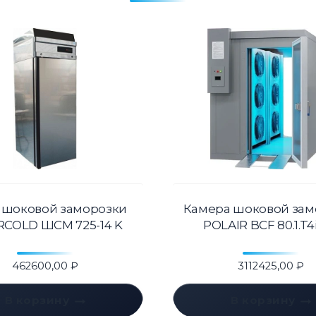
 шоковой заморозки
Камера шоковой зам
RCOLD ШСМ 725-14 K
POLAIR BCF 80.1.T4
462600,00
₽
3112425,00
₽
В корзину
В корзину