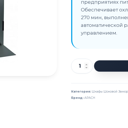
предприятиях пит
Обеспечивает охла
270 мин, выполне
автоматической 
управлением.
Количество
товара
Шкаф
шоковой
Категория:
Шкафы Шоковой Замор
Бренд:
APACH
заморозки
APACH
APR9/20
LLR