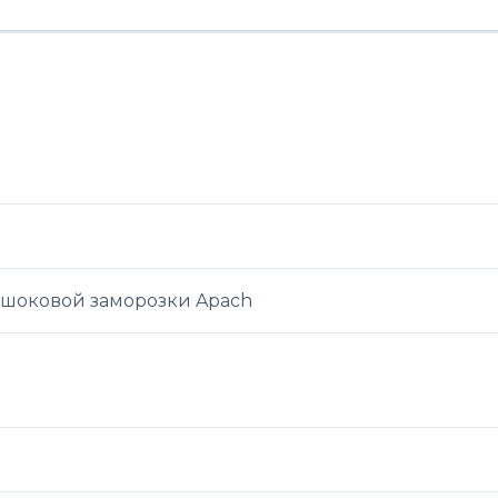
без
агрегата
сквозной
 шоковой заморозки Apach