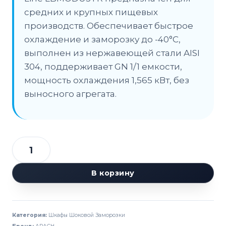
средних и крупных пищевых
производств. Обеспечивает быстрое
охлаждение и заморозку до -40°C,
выполнен из нержавеющей стали AISI
304, поддерживает GN 1/1 емкости,
мощность охлаждения 1,565 кВт, без
выносного агрегата.
Количество
товара
В корзину
Шкаф
шоковой
заморозки
Категория:
Шкафы Шоковой Заморозки
APACH