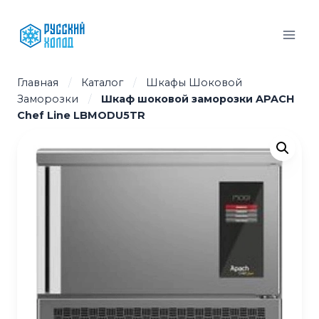
Перейти
к
содержимому
Главная
/
Каталог
/
Шкафы Шоковой
Заморозки
/
Шкаф шоковой заморозки APACH
Chef Line LBMODU5TR