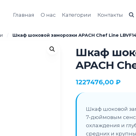
Главная
О нас
Категории
Контакты
и
/
Шкаф шоковой заморозки APACH Chef Line LBVF1
Шкаф шок
APACH Che
1227476,00
₽
Шкаф шоковой зам
7‑дюймовым сенс
охлаждения и глу
средних и крупны