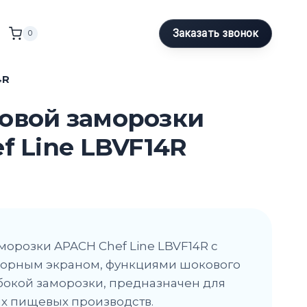
Заказать звонок
0
4R
овой заморозки
f Line LBVF14R
орозки APACH Chef Line LBVF14R с
орным экраном, функциями шокового
бокой заморозки, предназначен для
х пищевых производств.