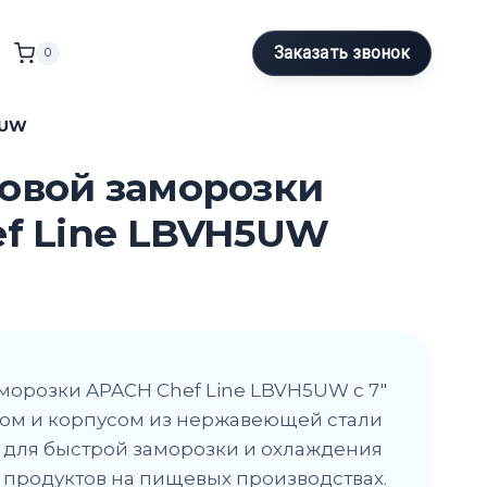
Заказать звонок
0
5UW
овой заморозки
f Line LBVH5UW
орозки APACH Chef Line LBVH5UW с 7″
ом и корпусом из нержавеющей стали
ит для быстрой заморозки и охлаждения
продуктов на пищевых производствах.