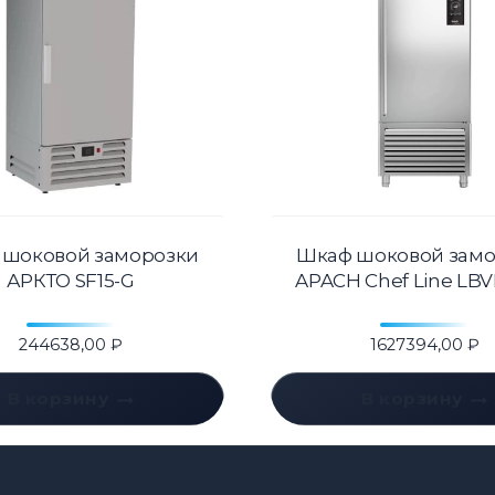
 шоковой заморозки
Шкаф шоковой замо
АРКТО SF15-G
APACH Chef Line LB
244638,00
₽
1627394,00
₽
В корзину
В корзину