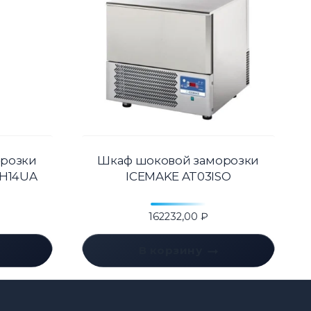
розки
Шкаф шоковой заморозки
VH14UA
ICEMAKE AT03ISO
162232,00
₽
В корзину