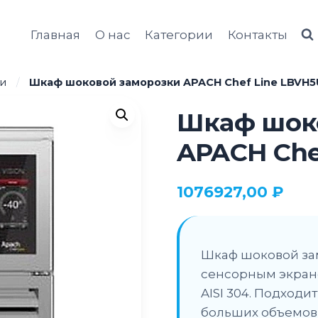
Главная
О нас
Категории
Контакты
и
/
Шкаф шоковой заморозки APACH Chef Line LBVH
Шкаф шок
APACH Che
1076927,00
₽
Шкаф шоковой зам
сенсорным экран
AISI 304. Подход
больших объемов 