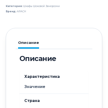
заморозки
Категория:
Шкафы Шоковой Заморозки
APACH
Бренд:
APACH
Chef
Line
LBVU101R
Описание
Описание
Характеристика
Значение
Страна