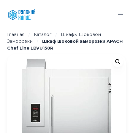
Перейти
к
содержимому
Главная
/
Каталог
/
Шкафы Шоковой
Заморозки
/
Шкаф шоковой заморозки APACH
Chef Line LBVU150R