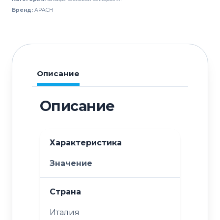
APACH
Бренд:
APACH
Chef
Line
LBVU150R
Описание
Описание
Характеристика
Значение
Страна
Италия