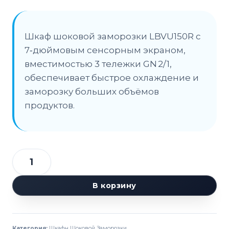
Шкаф шоковой заморозки LBVU150R с
7‑дюймовым сенсорным экраном,
вместимостью 3 тележки GN 2/1,
обеспечивает быстрое охлаждение и
заморозку больших объёмов
продуктов.
Количество
товара
В корзину
Шкаф
шоковой
заморозки
Категория:
Шкафы Шоковой Заморозки