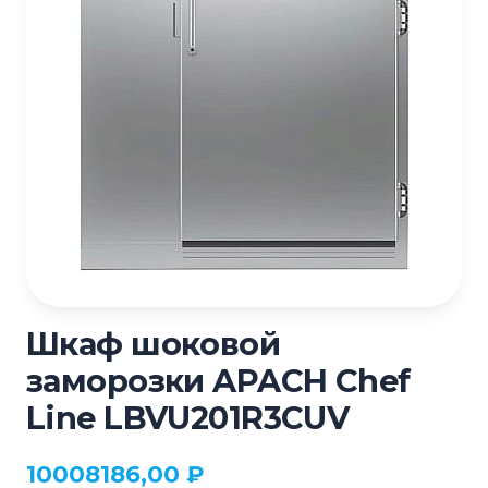
Шкаф шоковой
заморозки APACH Chef
Line LBVU201R3СUV
10008186,00
₽