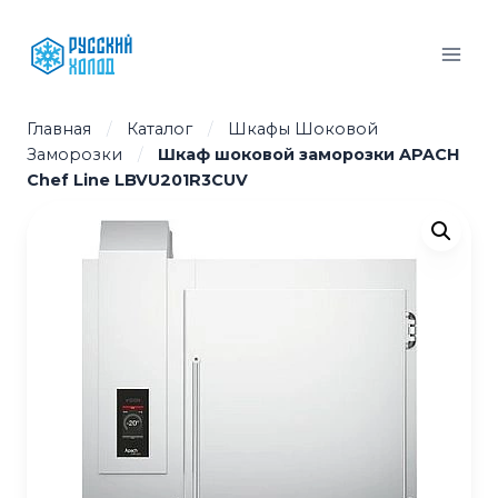
Перейти
к
содержимому
Главная
/
Каталог
/
Шкафы Шоковой
Заморозки
/
Шкаф шоковой заморозки APACH
Chef Line LBVU201R3СUV