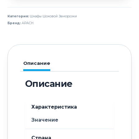
шоковой
заморозки
Категория:
Шкафы Шоковой Заморозки
APACH
Бренд:
APACH
Chef
Line
LBVU201R3СUV
Описание
Описание
Характеристика
Значение
Страна