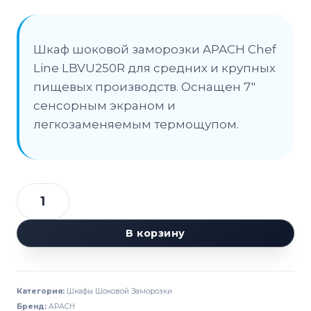
Шкаф шоковой заморозки APACH Chef
Line LBVU250R для средних и крупных
пищевых производств. Оснащен 7″
сенсорным экраном и
легкозаменяемым термощупом.
Количество
товара
В корзину
Шкаф
шоковой
заморозки
Категория:
Шкафы Шоковой Заморозки
APACH
Бренд:
APACH