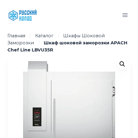
Перейти
к
содержимому
Главная
/
Каталог
/
Шкафы Шоковой
Заморозки
/
Шкаф шоковой заморозки APACH
Chef Line LBVU35R