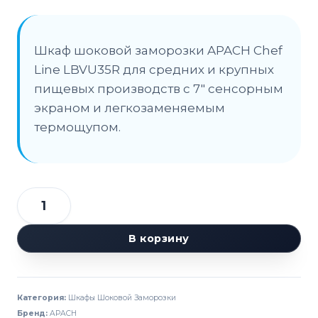
Шкаф шоковой заморозки APACH Chef
Line LBVU35R для средних и крупных
пищевых производств с 7″ сенсорным
экраном и легкозаменяемым
термощупом.
Количество
товара
В корзину
Шкаф
шоковой
заморозки
Категория:
Шкафы Шоковой Заморозки
APACH
Бренд:
APACH