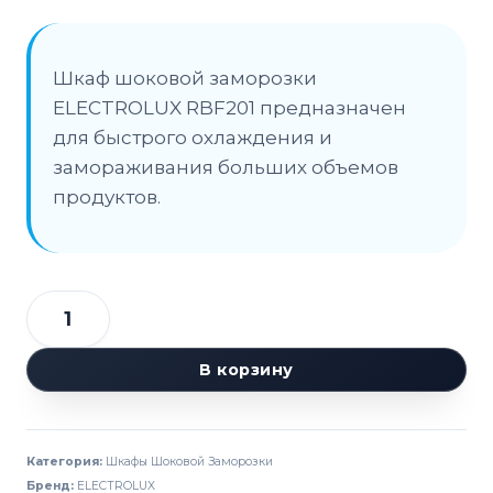
Шкаф шоковой заморозки
ELECTROLUX RBF201 предназначен
для быстрого охлаждения и
замораживания больших объемов
продуктов.
Количество
товара
В корзину
Шкаф
шоковой
заморозки
Категория:
Шкафы Шоковой Заморозки
ELECTROLUX
Бренд:
ELECTROLUX