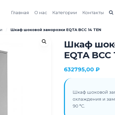
Главная
О нас
Категории
Контакты
и
/
Шкаф шоковой заморозки EQTA BCС 14 TEN
Шкаф шок
EQTA BCС 
632795,00
₽
Шкаф шоковой зам
охлаждения и замо
90 °С.