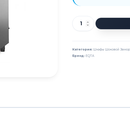
Количество
товара
Шкаф
шоковой
Категория:
Шкафы Шоковой Замор
Бренд:
EQTA
заморозки
EQTA
BCС
14
TEN