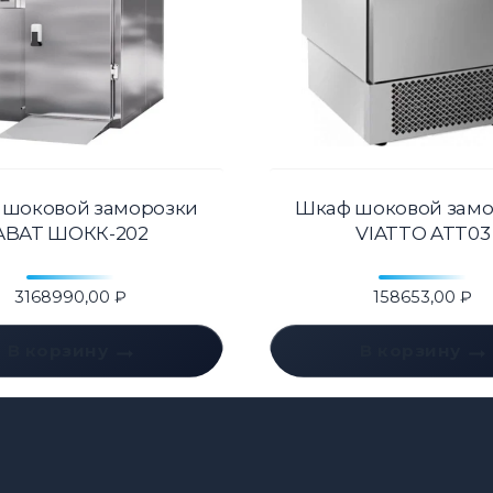
 шоковой заморозки
Шкаф шоковой замо
ABAT ШОКК-202
VIATTO ATT03
3168990,00
₽
158653,00
₽
В корзину
В корзину