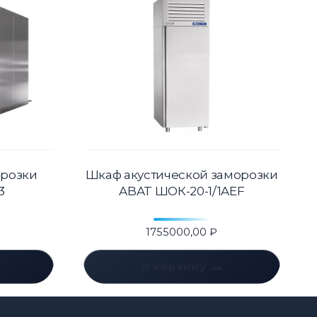
розки
Шкаф акустической заморозки
3
ABAT ШОК-20-1/1AEF
1755000,00
₽
В корзину