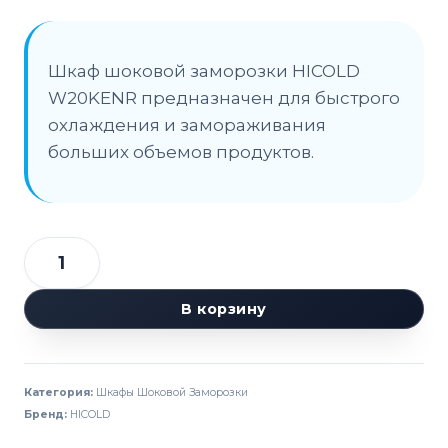
Шкаф шоковой заморозки HICOLD
W20KENR предназначен для быстрого
охлаждения и замораживания
больших объемов продуктов.
Количество
товара
В корзину
Шкаф
шоковой
заморозки
Категория:
Шкафы Шоковой Заморозки
HICOLD
Бренд:
HICOLD
W20KENR