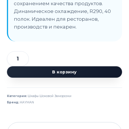
сохранением качества продуктов.
Динамическое охлаждение, R290, 40
полок. Идеален для ресторанов,
производств и пекарен.
Количество
товара
В корзину
Шкаф
шоковой
заморозки
Категория:
Шкафы Шоковой Заморозки
KAYMAN
Бренд:
KAYMAN
Shockwind
ШШЗ-40