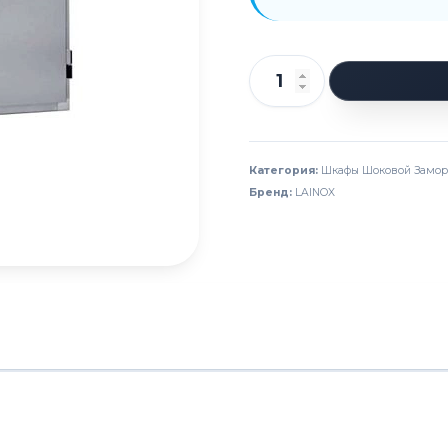
Количество
товара
Шкаф
шоковой
Категория:
Шкафы Шоковой Замор
Бренд:
LAINOX
заморозки
LAINOX
PDMC82T