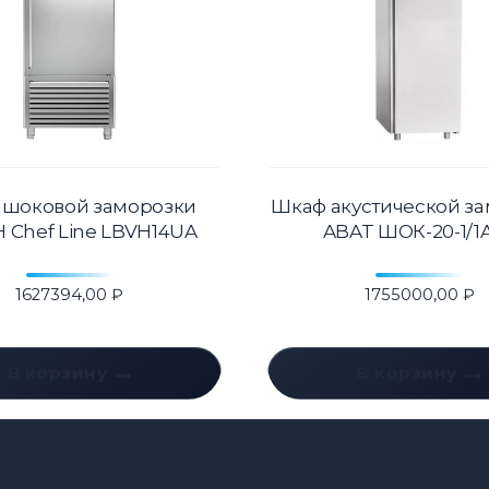
 шоковой заморозки
Шкаф акустической з
 Chef Line LBVH14UA
ABAT ШОК-20-1/1
1627394,00
₽
1755000,00
₽
В корзину
В корзину