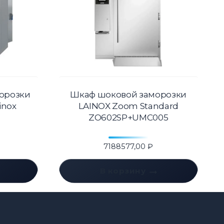
орозки
Шкаф шоковой заморозки
inox
LAINOX Zoom Standard
ZO602SP+UMC005
7188577,00
₽
В корзину