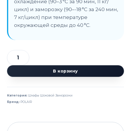
охлаждение (90–3 °C за 90 мин, 11 кг/
цикл) и заморозку (90–-18 °C за 240 мин,
7 кг/цикл) при температуре
окружающей среды до 40 °C.
Количество
товара
В корзину
Шкаф
шоковой
заморозки
Категория:
Шкафы Шоковой Заморозки
POLAIR
Бренд:
POLAIR
CR4-
L