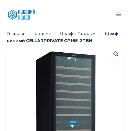
Перейти
к
содержимому
Главная
/
Каталог
/
Шкафы Винные
/
Шкаф
винный CELLARPRIVATE CP165-2TBH