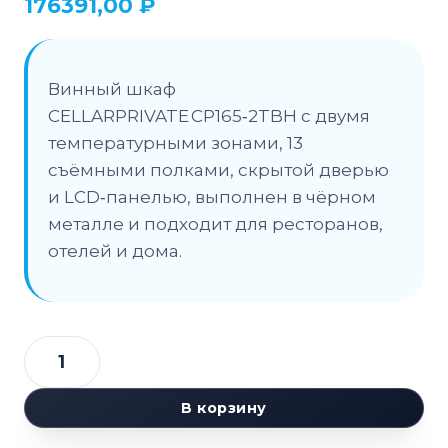
176391,00
₽
Винный шкаф
CELLARPRIVATE CP165‑2TBH с двумя
температурными зонами, 13
съёмными полками, скрытой дверью
и LCD‑панелью, выполнен в чёрном
металле и подходит для ресторанов,
отелей и дома.
Количество
товара
В корзину
Шкаф